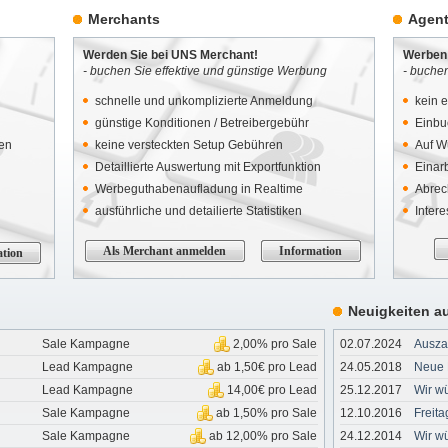
Merchants
Agent
Werden Sie bei UNS Merchant!
Werben 
- buchen Sie effektive und günstige Werbung
- buche
schnelle und unkomplizierte Anmeldung
kein 
günstige Konditionen / Betreibergebühr
Einbu
nen
keine versteckten Setup Gebühren
Auf W
Detaillierte Auswertung mit Exportfunktion
Einar
Werbeguthabenaufladung in Realtime
Abrec
ausführliche und detailierte Statistiken
Inter
Als Merchant anmelden
Information
tion
Neuigkeiten a
Sale Kampagne
2,00
% pro Sale
02.07.2024
Auszah
Lead Kampagne
ab 1,50
€ pro Lead
24.05.2018
Neue 
Lead Kampagne
14,00
€ pro Lead
25.12.2017
Wir w
Sale Kampagne
ab 1,50
% pro Sale
12.10.2016
Freita
Sale Kampagne
ab 12,00
% pro Sale
24.12.2014
Wir w