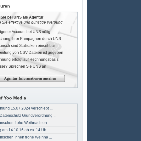
uren
Sie bei UNS als Agentur
n Sie effektive und günstige Werbung
eigener Account bei UNS nötig
chung Ihrer Kampagnen durch UNS
unsch sind Statistiken einsehbar
beitung von CSV Dateien ist gegeben
hnung erfolgt auf Rechnungsbasis
esse? Sprechen Sie UNS an
Agentur Informationen ansehen
uf Yoo Media
lung 15.07.2024 verschiebt ...
Datenschutz Grundverordnung ...
ünschen frohe Weihnachten
g am 14.10.16 ab ca. 14 Uh ...
ünschen Ihnen frohe Weihna ...